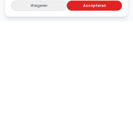
Weigeren
Accepteren
KTI Hilversum
Bij KTI Hilversum kunt u terecht voor diverse
tandheelkundige zorg, uitgevoerd door ervaren
specialisten.
Google Reviews
4.8
Handige Links