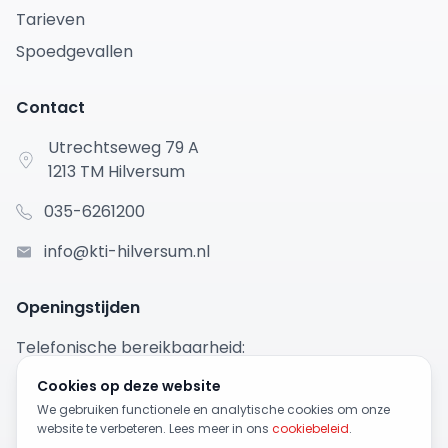
Tarieven
Spoedgevallen
Contact
Utrechtseweg 79 A
1213 TM Hilversum
035-6261200
info@kti-hilversum.nl
Openingstijden
Telefonische bereikbaarheid:
ma t/m vr: 9:00 - 12:30 uur
Cookies op deze website
Bekijk alle openingstijden →
We gebruiken functionele en analytische cookies om onze
website te verbeteren. Lees meer in ons
cookiebeleid
.